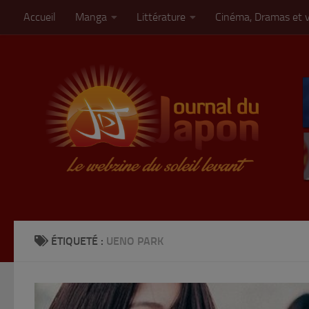
Accueil
Manga
Littérature
Cinéma, Dramas et 
Skip to content
ÉTIQUETÉ :
UENO PARK