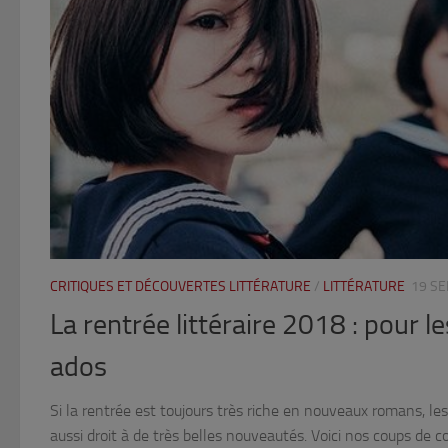
CRITIQUES ET DÉCOUVERTES LITTÉRATURE
/
LITTÉRATURE
19 S
La rentrée littéraire 2018 : pour le
ados
Si la rentrée est toujours très riche en nouveaux romans, le
aussi droit à de très belles nouveautés. Voici nos coups de c