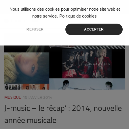
Skip to content
Nous utilisons des cookies pour optimiser notre site web et
notre service.
Politique de cookies
ÉTIQUETÉ :
UNII
REFUSER
ACCEPTER
0
MUSIQUE
15 JANVIER 2014
J-music – le récap’ : 2014, nouvelle
année musicale