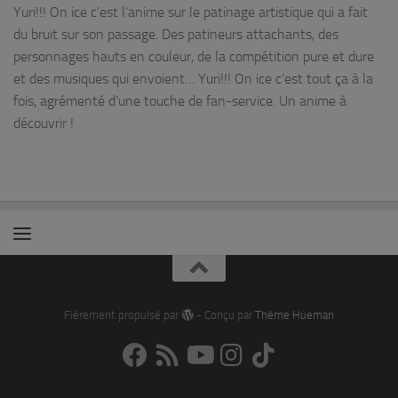
Yuri!!! On ice c’est l’anime sur le patinage artistique qui a fait
du bruit sur son passage. Des patineurs attachants, des
personnages hauts en couleur, de la compétition pure et dure
et des musiques qui envoient… Yuri!!! On ice c’est tout ça à la
fois, agrémenté d’une touche de fan-service. Un anime à
découvrir !
Fièrement propulsé par
- Conçu par
Thème Hueman