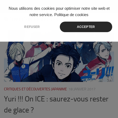
Skip to content
Nous utilisons des cookies pour optimiser notre site web et
notre service.
Politique de cookies
ÉTIQUETÉ :
VICTOR NIKIFOROV
REFUSER
ACCEPTER
5
CRITIQUES ET DÉCOUVERTES JAPANIME
18 JANVIER 2017
Yuri !!! On ICE : saurez-vous rester
de glace ?