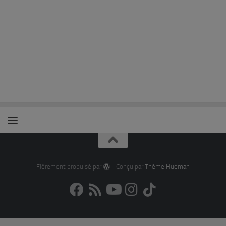
Fièrement propulsé par
- Conçu par
Thème Hueman