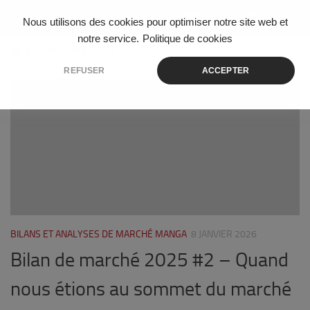
Skip to content
Nous utilisons des cookies pour optimiser notre site web et
notre service.
Politique de cookies
AUTEUR :
PAUL OZOUF
REFUSER
ACCEPTER
0
BILANS ET ANALYSES DE MARCHÉ MANGA
8 JANVIER 2026
Bilan de marché 2025 #2 – Quand
nous étions au sommet du marché