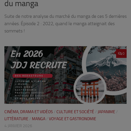
du manga
Suite de notre analyse du marché du manga de ces 5 dernières
années. Épisode 2 : 2022, quand le manga atteignait des
sommets !
0
CINÉMA, DRAMA ET VIDÉOS
/
CULTURE ET SOCIÉTÉ
/
JAPANIME
/
LITTÉRATURE
/
MANGA
/
VOYAGE ET GASTRONOMIE
4 JANVIER 2026