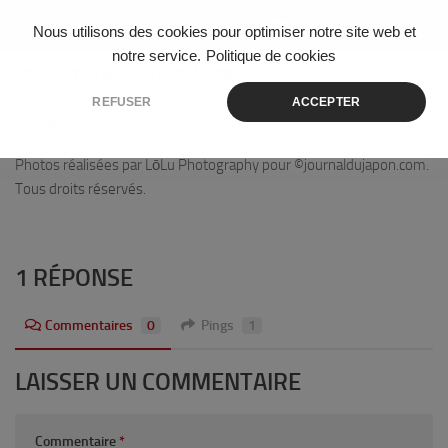
Skip to content
Nous utilisons des cookies pour optimiser notre site web et
notre service.
Politique de cookies
COLDRAIN AU WALTER RATS À LONDRES
REFUSER
ACCEPTER
[nggallery id=4]
Photos réalisées par LōLu Photography pour ©journaldujapon.com.
Tous droits réservés.
1 RÉPONSE
Commentaires
0
Pings
1
LAISSER UN COMMENTAIRE
Commentaire
*