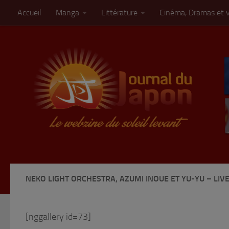
Accueil
Manga
Littérature
Cinéma, Dramas et 
Skip to content
NEKO LIGHT ORCHESTRA, AZUMI INOUE ET YU-YU – LIVE
[nggallery id=73]