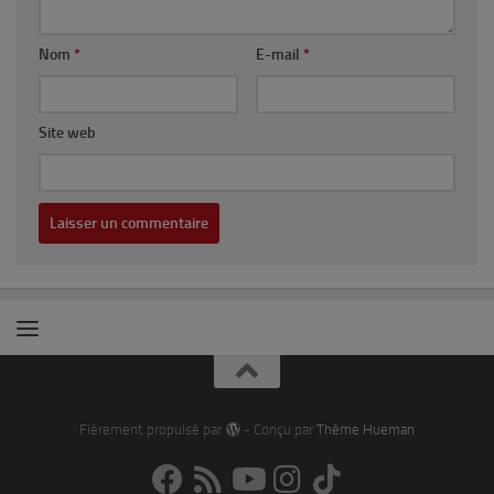
Nom
*
E-mail
*
Site web
Fièrement propulsé par
- Conçu par
Thème Hueman