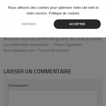
Skip to content
Nous utilisons des cookies pour optimiser notre site web et
notre service.
Politique de cookies
PARIS MANGA 2015
REFUSER
ACCEPTER
[nggallery id=79]
Retrouvez nos photos de Paris Manga 2015, des stands au cosplay
pour cette édition anniversaire ! – Photos Digitalshot
©journaldujapon.com – Tous droits réservés
LAISSER UN COMMENTAIRE
Commentaire
*