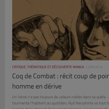
CRITIQUE, THÉMATIQUE ET DÉCOUVERTE MANGA
2 JUIN 2016
Coq de Combat : récit coup de poi
homme en dérive
Un héros n’a pas toujours de valeurs nobles dans sa quête : 
tourmente l’habitent au quotidien, Ryô Narushima va tout te