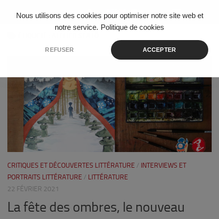
Skip to content
Nous utilisons des cookies pour optimiser notre site web et
notre service.
Politique de cookies
ÉTIQUETÉ :
ATELIER SENTÔ
REFUSER
ACCEPTER
2
CRITIQUES ET DÉCOUVERTES LITTÉRATURE
/
INTERVIEWS ET
PORTRAITS LITTÉRATURE
/
LITTÉRATURE
22 FÉVRIER 2021
La fête des ombres, le nouveau