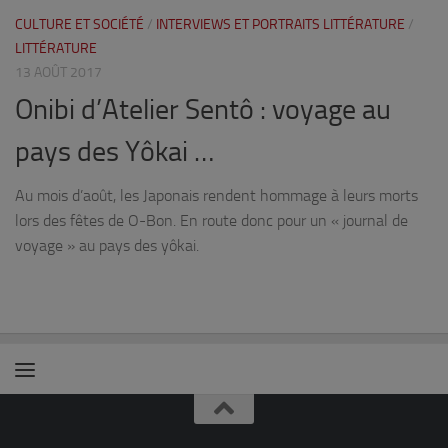
CULTURE ET SOCIÉTÉ
/
INTERVIEWS ET PORTRAITS LITTÉRATURE
/
LITTÉRATURE
13 AOÛT 2017
Onibi d’Atelier Sentô : voyage au
pays des Yôkai …
Au mois d’août, les Japonais rendent hommage à leurs morts
lors des fêtes de O-Bon. En route donc pour un « journal de
voyage » au pays des yôkai.