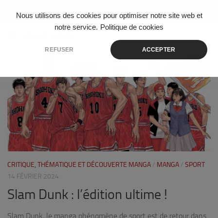
Skip to content
Nous utilisons des cookies pour optimiser notre site web et
notre service.
Politique de cookies
ÉTIQUETÉ :
BASKET
REFUSER
ACCEPTER
0
CRITIQUE, THÉMATIQUE ET DÉCOUVERTE MANGA
/
MANGA
/
SPORT
14 FÉVRIER 2024
Slam Dunk : l’édition ultime !
Slam Dunk, le manga phénomène de sport est de retour dans