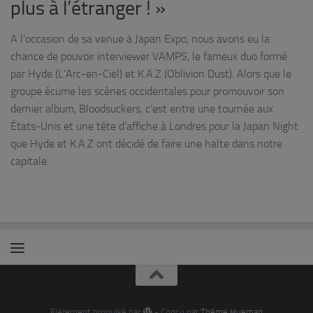
plus à l’étranger ! »
A l’occasion de sa venue à Japan Expo, nous avons eu la
chance de pouvoir interviewer VAMPS, le fameux duo formé
par Hyde (L’Arc-en-Ciel) et K.A.Z (Oblivion Dust). Alors que le
groupe écume les scènes occidentales pour promouvoir son
dernier album, Bloodsuckers, c’est entre une tournée aux
États-Unis et une tête d’affiche à Londres pour la Japan Night
que Hyde et K.A.Z ont décidé de faire une halte dans notre
capitale.
Fièrement propulsé par
- Conçu par
Thème Hueman