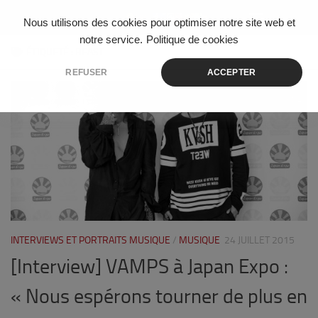
Skip to content
Nous utilisons des cookies pour optimiser notre site web et
notre service.
Politique de cookies
ÉTIQUETÉ :
BEAST
REFUSER
ACCEPTER
2
INTERVIEWS ET PORTRAITS MUSIQUE
/
MUSIQUE
24 JUILLET 2015
[Interview] VAMPS à Japan Expo :
« Nous espérons tourner de plus en