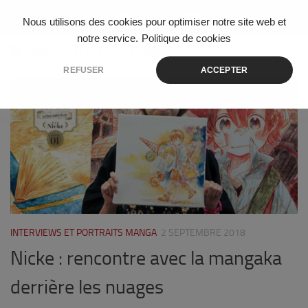
Skip to content
Nous utilisons des cookies pour optimiser notre site web et
notre service.
Politique de cookies
ÉTIQUETÉ :
BEYOND THE CLOUDS
REFUSER
ACCEPTER
3
INTERVIEWS ET PORTRAITS MANGA
2 SEPTEMBRE 2018
Nicke : rencontre avec la mangaka
derrière les nuages