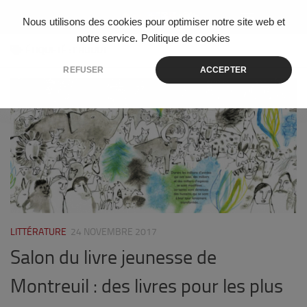
Skip to content
Nous utilisons des cookies pour optimiser notre site web et
notre service.
Politique de cookies
ÉTIQUETÉ :
CHUUUT
REFUSER
ACCEPTER
0
LITTÉRATURE
24 NOVEMBRE 2017
Salon du livre jeunesse de
Montreuil : des livres pour les plus