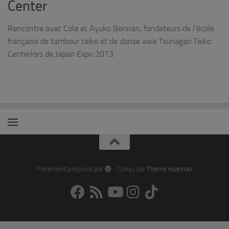
Center
Rencontre avec Cola et Ayuko Bonnan, fondateurs de l’école
française de tambour taiko et de danse awa Tsunagari Taiko
Centerlors de Japan Expo 2013.
Fièrement propulsé par
- Conçu par
Thème Hueman