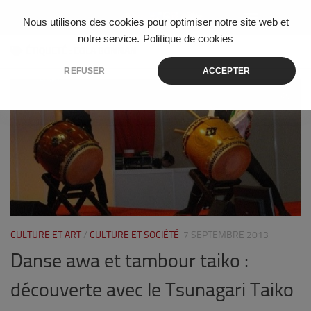
Skip to content
Nous utilisons des cookies pour optimiser notre site web et
notre service.
Politique de cookies
ÉTIQUETÉ :
COLA BONNAN
REFUSER
ACCEPTER
2
CULTURE ET ART
/
CULTURE ET SOCIÉTÉ
7 SEPTEMBRE 2013
Danse awa et tambour taiko :
découverte avec le Tsunagari Taiko