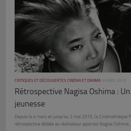
CRITIQUES ET DÉCOUVERTES CINÉMA ET DRAMA
8 AVRIL 2015
Rétrospective Nagisa Oshima : Un 
jeunesse
Depuis le 4 mars et jusqu’au 2 mai 2015, la Cinémathèque F
rétrospective dédiée au réalisateur japonais Nagisa Oshima