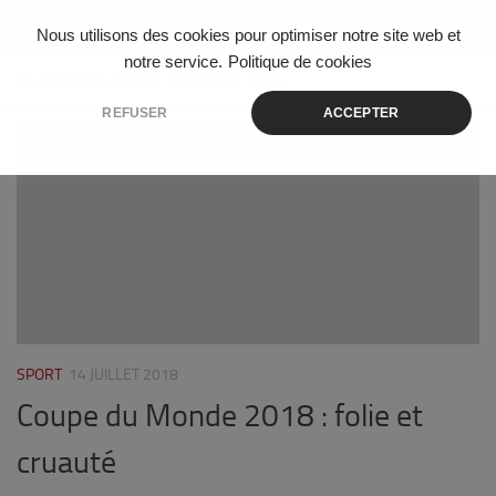
Skip to content
Nous utilisons des cookies pour optimiser notre site web et
notre service.
Politique de cookies
ÉTIQUETÉ :
COUPE DU MONDE 2018
REFUSER
ACCEPTER
2
SPORT
14 JUILLET 2018
Coupe du Monde 2018 : folie et
cruauté