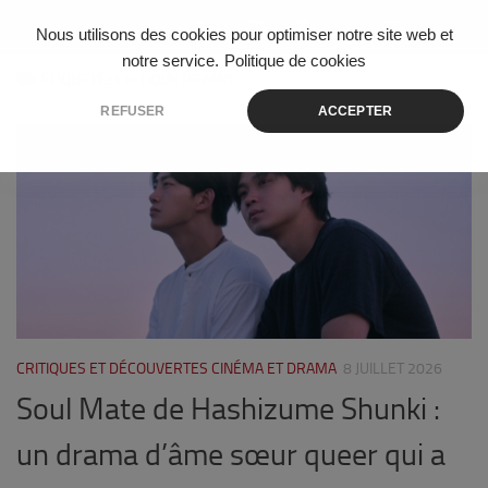
Skip to content
Nous utilisons des cookies pour optimiser notre site web et
notre service.
Politique de cookies
ÉTIQUETÉ :
CRITIQUE DRAMA
REFUSER
ACCEPTER
0
CRITIQUES ET DÉCOUVERTES CINÉMA ET DRAMA
8 JUILLET 2026
Soul Mate de Hashizume Shunki :
un drama d’âme sœur queer qui a