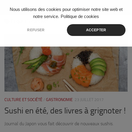
Skip to content
Nous utilisons des cookies pour optimiser notre site web et
notre service.
Politique de cookies
ÉTIQUETÉ :
CUPCAKE
REFUSER
ACCEPTER
0
CULTURE ET SOCIÉTÉ
/
GASTRONOMIE
23 JUILLET 2017
Sushi en été, des livres à grignoter !
Journal du Japon vous fait découvrir de nouveaux sushis.