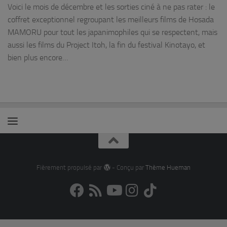
Voici le mois de décembre et les sorties ciné à ne pas rater : le
coffret exceptionnel regroupant les meilleurs films de Hosada
MAMORU pour tout les japanimophiles qui se respectent, mais
aussi les films du Project Itoh, la fin du festival Kinotayo, et
bien plus encore…
Fièrement propulsé par
- Conçu par
Thème Hueman