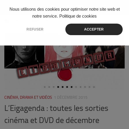
Skip to content
Nous utilisons des cookies pour optimiser notre site web et
notre service.
Politique de cookies
ÉTIQUETÉ :
DANIEL PETICUENOT
REFUSER
ACCEPTER
0
CINÉMA, DRAMA ET VIDÉOS
1 DÉCEMBRE 2015
L’Eigagenda : toutes les sorties
cinéma et DVD de décembre