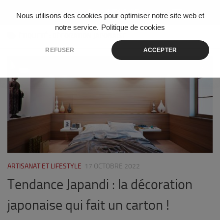
Skip to content
Nous utilisons des cookies pour optimiser notre site web et
notre service.
Politique de cookies
ÉTIQUETÉ :
DÉCORATION JAPONAISE
REFUSER
ACCEPTER
0
ARTISANAT ET LIFESTYLE
17 OCTOBRE 2022
Tendance Japandi : la décoration
japonaise qui fait un carton !