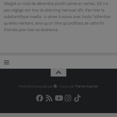
Malgré un mois de décembre plutôt calme en sorties, JDJ n’a
pas négligé son tour du planning mensuel afin d’en tirer la
substantifique moelle : 4 séries à suivre avec toute l’attention
qu’elles méritent, ainsi qu’un titre qui profitera de cette fin
d’année pour tirer sa révérence.
Fièrement propulsé par
- Conçu par
Thème Hueman