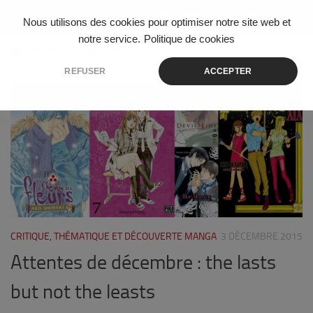
Skip to content
Nous utilisons des cookies pour optimiser notre site web et
notre service.
Politique de cookies
ÉTIQUETÉ :
DEVILS LINE
REFUSER
ACCEPTER
0
CRITIQUE, THÉMATIQUE ET DÉCOUVERTE MANGA
3 DÉCEMBRE 2015
Attentes de décembre : the lasts
but not the leasts