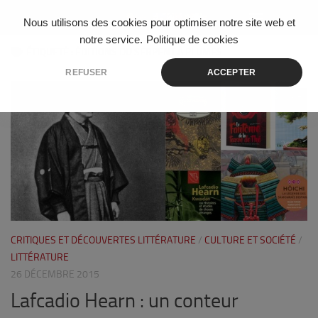
Skip to content
Nous utilisons des cookies pour optimiser notre site web et
notre service.
Politique de cookies
ÉTIQUETÉ :
ÉDITIONS DU SERPENT À PLUMES
REFUSER
ACCEPTER
7
CRITIQUES ET DÉCOUVERTES LITTÉRATURE
/
CULTURE ET SOCIÉTÉ
/
LITTÉRATURE
26 DÉCEMBRE 2015
Lafcadio Hearn : un conteur