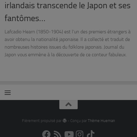
irlandais transcende le Japon et ses
fantômes…
Lafcadio Hearn (1850-1904) est l’un des premiers étrangers à
avoir obtenu la nationalité japonaise. Il a collecté et traduit de
nombreuses histoires issues du folklore japonais. Journal du
Japon vous emmène à la découverte de ce conteur fabuleux.
Fièrement propulsé par
- Conçu par
Thème Hueman