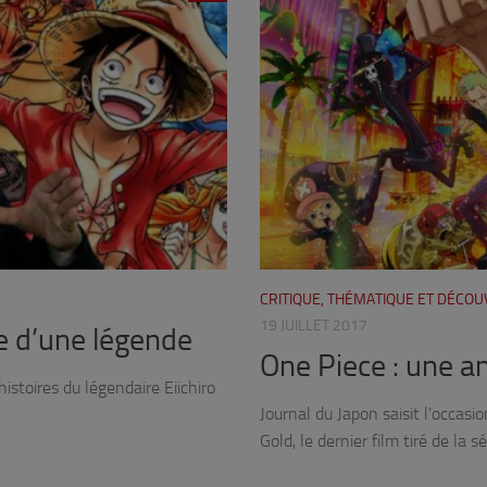
3
CRITIQUE, THÉMATIQUE ET DÉCO
19 JUILLET 2017
e d’une légende
One Piece : une a
istoires du légendaire Eiichiro
Journal du Japon saisit l’occasi
Gold, le dernier film tiré de la sé