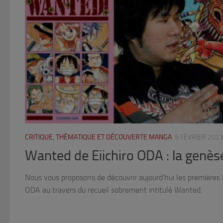
CRITIQUE, THÉMATIQUE ET DÉCOUVERTE MANGA
5 FÉVRIER 202
Wanted de Eiichiro ODA : la genès
Nous vous proposons de découvrir aujourd’hui les premières h
ODA au travers du recueil sobrement intitulé Wanted.