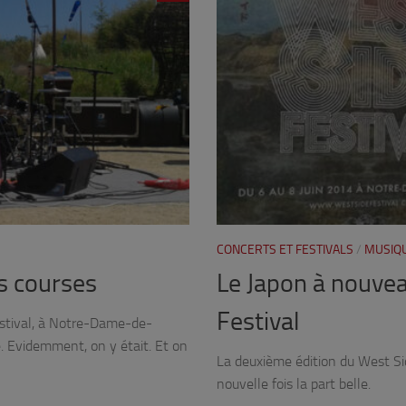
CONCERTS ET FESTIVALS
/
MUSIQ
es courses
Le Japon à nouvea
Festival
estival, à Notre-Dame-de-
é. Evidemment, on y était. Et on
La deuxième édition du West Sid
nouvelle fois la part belle.