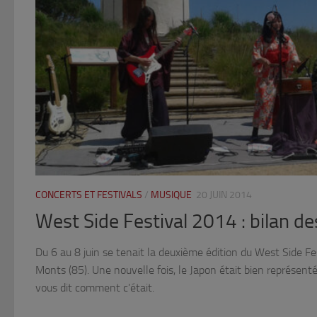
CONCERTS ET FESTIVALS
/
MUSIQUE
20 JUIN 2014
West Side Festival 2014 : bilan d
Du 6 au 8 juin se tenait la deuxième édition du West Side F
Monts (85). Une nouvelle fois, le Japon était bien représent
vous dit comment c’était.