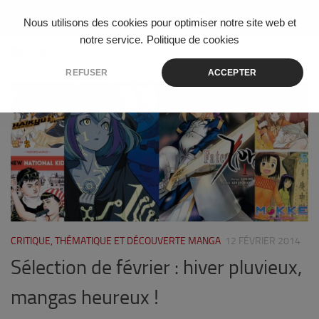
Skip to content
Nous utilisons des cookies pour optimiser notre site web et
notre service.
Politique de cookies
ÉTIQUETÉ :
FÉVRIER
REFUSER
ACCEPTER
0
CRITIQUE, THÉMATIQUE ET DÉCOUVERTE MANGA
12 FÉVRIER 2014
Sélection de février : hiver pluvieux,
mangas heureux !