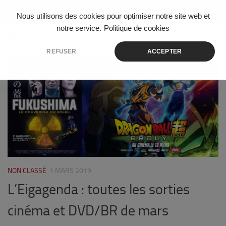
Skip to content
Nous utilisons des cookies pour optimiser notre site web et
notre service.
Politique de cookies
ÉTIQUETÉ :
FUKUSHIMA LE COUVERCLE DU SOLEIL
REFUSER
ACCEPTER
0
NON CLASSÉ
1 MARS 2019
L’Eigagenda : toutes les sorties
cinéma et DVD/BR de mars