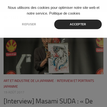
Skip to content
Nous utilisons des cookies pour optimiser notre site web et
notre service.
Politique de cookies
ÉTIQUETÉ :
GACHAMAN
REFUSER
ACCEPTER
4
ART ET INDUSTRIE DE LA JAPANIME
/
INTERVIEW ET PORTRAITS
JAPANIME
19 AOÛT 2017
[Interview] Masami SUDA : « De