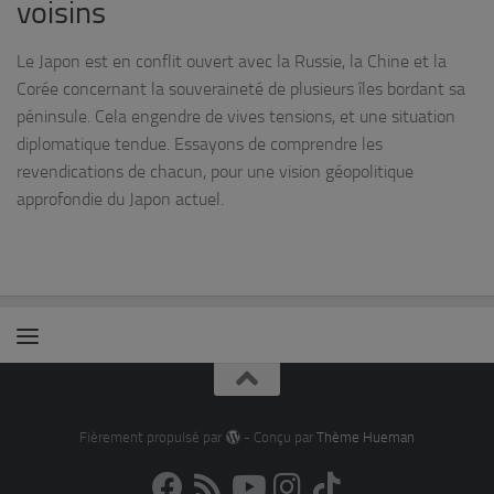
voisins
Le Japon est en conflit ouvert avec la Russie, la Chine et la
Corée concernant la souveraineté de plusieurs îles bordant sa
péninsule. Cela engendre de vives tensions, et une situation
diplomatique tendue. Essayons de comprendre les
revendications de chacun, pour une vision géopolitique
approfondie du Japon actuel.
Fièrement propulsé par
- Conçu par
Thème Hueman