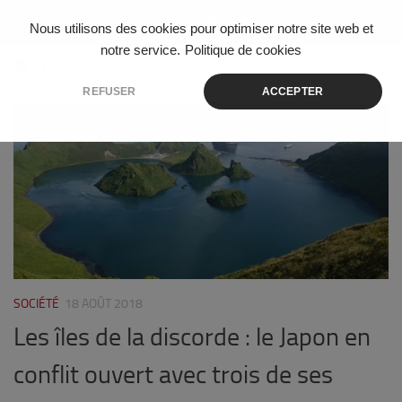
Skip to content
Nous utilisons des cookies pour optimiser notre site web et
notre service.
Politique de cookies
ÉTIQUETÉ :
GÉOPOLITIQUE
REFUSER
ACCEPTER
2
SOCIÉTÉ
18 AOÛT 2018
Les îles de la discorde : le Japon en
conflit ouvert avec trois de ses