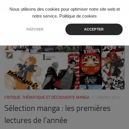
Skip to content
Nous utilisons des cookies pour optimiser notre site web et
notre service.
Politique de cookies
ÉTIQUETÉ :
GIGA TOKYO TOYBOX
REFUSER
ACCEPTER
0
CRITIQUE, THÉMATIQUE ET DÉCOUVERTE MANGA
11 JANVIER 2014
Sélection manga : les premières
lectures de l’année