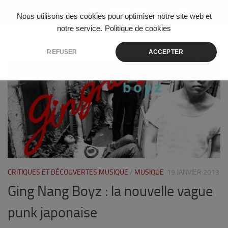
Skip to content
Nous utilisons des cookies pour optimiser notre site web et
notre service.
Politique de cookies
ÉTIQUETÉ :
GING NANG BOYZ
REFUSER
ACCEPTER
0
CRITIQUES ET DÉCOUVERTES MUSIQUE
/
MUSIQUE
19 JANVIER 2013
Ging Nang Boyz : la nouvelle vague
punk japonaise