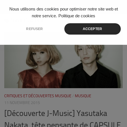
Skip to content
Nous utilisons des cookies pour optimiser notre site web et
notre service.
Politique de cookies
ÉTIQUETÉ :
GLIDER
REFUSER
ACCEPTER
1
CRITIQUES ET DÉCOUVERTES MUSIQUE
/
MUSIQUE
11 NOVEMBRE 2015
[Découverte J-Music] Yasutaka
Nakata, tête pensante de CAPSULE,