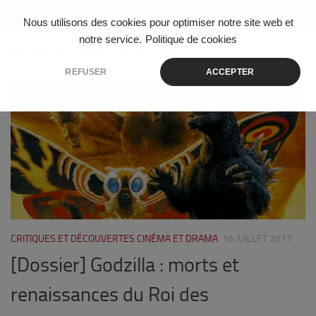
Skip to content
Nous utilisons des cookies pour optimiser notre site web et
notre service.
Politique de cookies
ÉTIQUETÉ :
GODZILLA VS BIOLLANTE
REFUSER
ACCEPTER
4
CRITIQUES ET DÉCOUVERTES CINÉMA ET DRAMA
16 JUILLET 2017
[Dossier] Godzilla : morts et
renaissances du Roi des