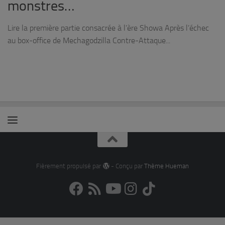
monstres…
Lire la première partie consacrée à l’ère Showa Après l’échec
au box-office de Mechagodzilla Contre-Attaque...
Fièrement propulsé par
- Conçu par
Thème Hueman