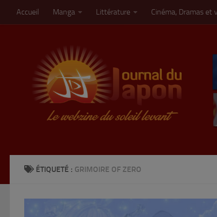
Accueil
Manga
Littérature
Cinéma, Dramas et 
Skip to content
ÉTIQUETÉ :
GRIMOIRE OF ZERO