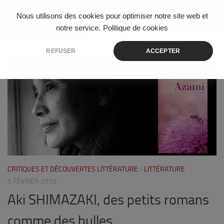
Skip to content
Nous utilisons des cookies pour optimiser notre site web et
notre service.
Politique de cookies
ÉTIQUETÉ :
HAMAGURI
REFUSER
ACCEPTER
7
CRITIQUES ET DÉCOUVERTES LITTÉRATURE
/
LITTÉRATURE
5 FÉVRIER 2015
Aki SHIMAZAKI, des petits romans
comme des bulles