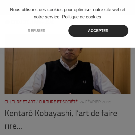
Skip to content
Nous utilisons des cookies pour optimiser notre site web et
notre service.
Politique de cookies
ÉTIQUETÉ :
HANA-USAGI
REFUSER
ACCEPTER
0
CULTURE ET ART
/
CULTURE ET SOCIÉTÉ
24 FÉVRIER 2015
Kentarô Kobayashi, l’art de faire
rire…