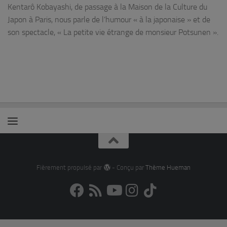
Kentarô Kobayashi, de passage à la Maison de la Culture du
Japon à Paris, nous parle de l’humour « à la japonaise » et de
son spectacle, « La petite vie étrange de monsieur Potsunen ».
Fièrement propulsé par
- Conçu par
Thème Hueman