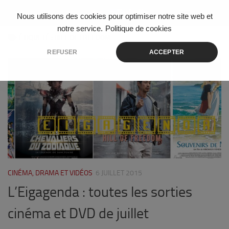
Skip to content
Nous utilisons des cookies pour optimiser notre site web et
notre service.
Politique de cookies
ÉTIQUETÉ :
HILL OF FREEDOM
REFUSER
ACCEPTER
15
CINÉMA, DRAMA ET VIDÉOS
6 JUILLET 2015
L’Eigagenda : toutes les sorties
cinéma et DVD de juillet