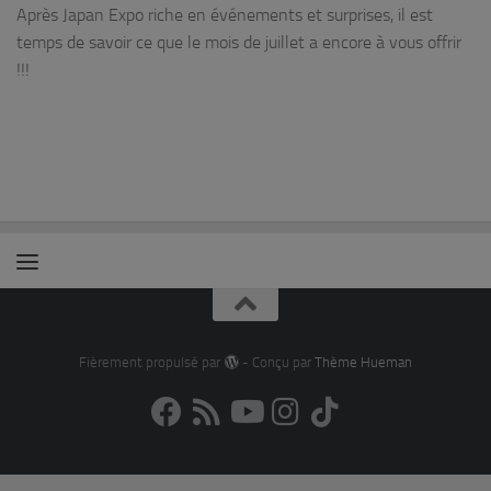
Après Japan Expo riche en événements et surprises, il est
temps de savoir ce que le mois de juillet a encore à vous offrir
!!!
Fièrement propulsé par
- Conçu par
Thème Hueman