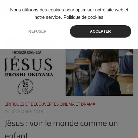
Skip to content
Nous utilisons des cookies pour optimiser notre site web et
notre service.
Politique de cookies
ÉTIQUETÉ :
HIROSHI OKUYAMA
REFUSER
ACCEPTER
1
CRITIQUES ET DÉCOUVERTES CINÉMA ET DRAMA
24 DÉCEMBRE 2019
Jésus : voir le monde comme un
enfant