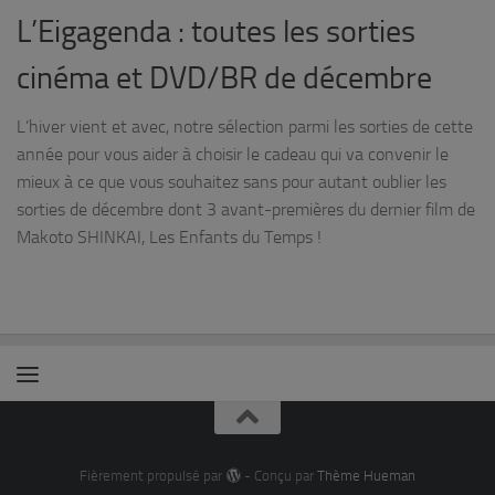
L’Eigagenda : toutes les sorties
cinéma et DVD/BR de décembre
L’hiver vient et avec, notre sélection parmi les sorties de cette
année pour vous aider à choisir le cadeau qui va convenir le
mieux à ce que vous souhaitez sans pour autant oublier les
sorties de décembre dont 3 avant-premières du dernier film de
Makoto SHINKAI, Les Enfants du Temps !
Fièrement propulsé par
- Conçu par
Thème Hueman