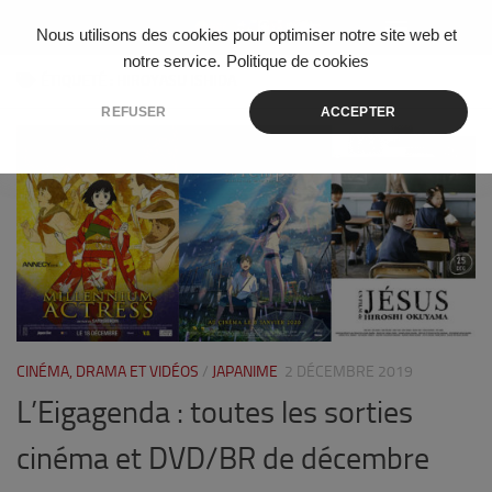
Skip to content
Nous utilisons des cookies pour optimiser notre site web et
notre service.
Politique de cookies
ÉTIQUETÉ :
HIROYASU ISHIDA
REFUSER
ACCEPTER
0
CINÉMA, DRAMA ET VIDÉOS
/
JAPANIME
2 DÉCEMBRE 2019
L’Eigagenda : toutes les sorties
cinéma et DVD/BR de décembre