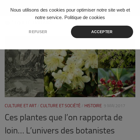
Skip to content
Nous utilisons des cookies pour optimiser notre site web et
notre service.
Politique de cookies
ÉTIQUETÉ :
HOLLANDE
REFUSER
ACCEPTER
1
CULTURE ET ART
/
CULTURE ET SOCIÉTÉ
/
HISTOIRE
9 MAI 2017
Ces plantes que l’on rapporta de
loin… L’univers des botanistes