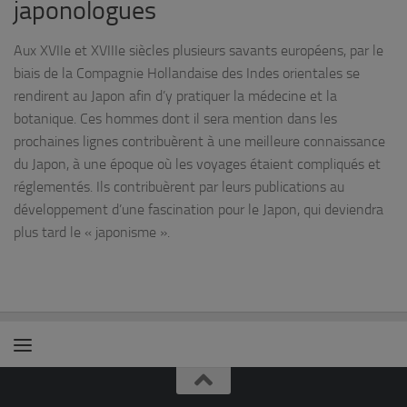
japonologues
Aux XVIIe et XVIIIe siècles plusieurs savants européens, par le
biais de la Compagnie Hollandaise des Indes orientales se
rendirent au Japon afin d’y pratiquer la médecine et la
botanique. Ces hommes dont il sera mention dans les
prochaines lignes contribuèrent à une meilleure connaissance
du Japon, à une époque où les voyages étaient compliqués et
réglementés. Ils contribuèrent par leurs publications au
développement d’une fascination pour le Japon, qui deviendra
plus tard le « japonisme ».