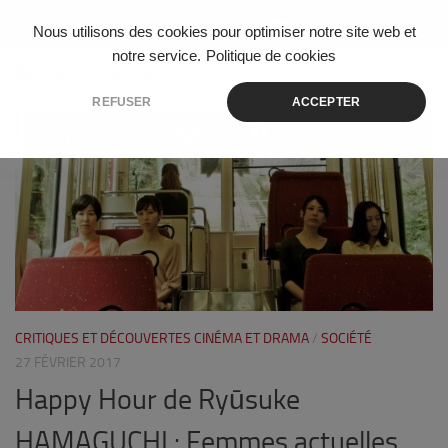
Skip to content
Nous utilisons des cookies pour optimiser notre site web et
notre service.
Politique de cookies
ÉTIQUETÉ :
HOLY MOTORS
REFUSER
ACCEPTER
3
CRITIQUES ET DÉCOUVERTES CINÉMA ET DRAMA
/
SOCIÉTÉ
27 FÉVRIER 2017
Happy Hour de Ryūsuke
HAMAGUCHI : Femmes actuelles