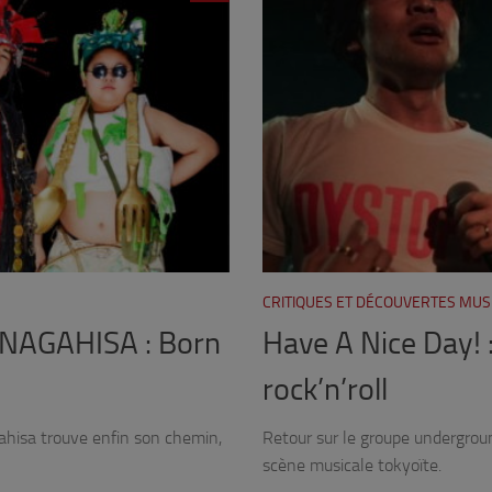
CRITIQUES ET DÉCOUVERTES MUS
 NAGAHISA : Born
Have A Nice Day! 
rock’n’roll
ahisa trouve enfin son chemin,
Retour sur le groupe undergroun
scène musicale tokyoïte.