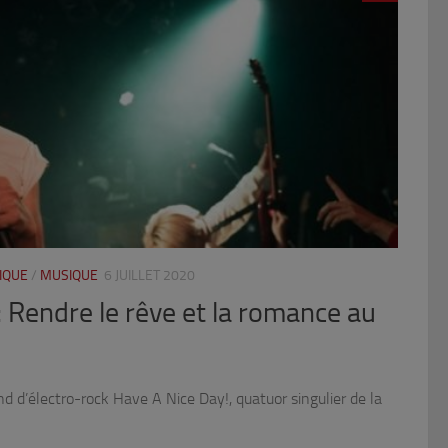
IQUE
/
MUSIQUE
6 JUILLET 2020
: Rendre le rêve et la romance au
d d’électro-rock Have A Nice Day!, quatuor singulier de la