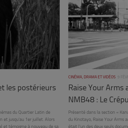
CINÉMA, DRAMA ET VIDÉOS
9 FÉV
et les postérieurs
Raise Your Arms 
NMB48 : Le Crépus
inémas du Quartier Latin de
Présenté dans la section « Kana
 et jusqu’au 1er juillet. Alors
du Kinotayo, Raise Your Arms
al et témoigne à nouveau de sa
était l’un des deux seuls docum