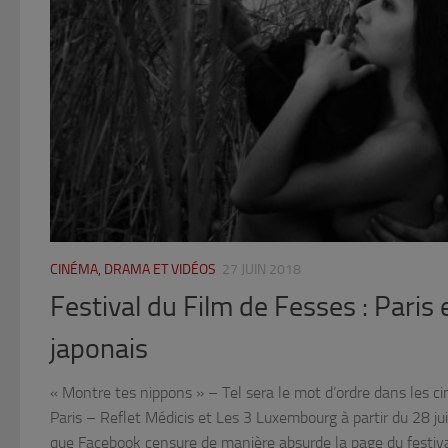
CINÉMA, DRAMA ET VIDÉOS
27 JUIN 2018
Festival du Film de Fesses : Paris 
japonais
« Montre tes nippons » – Tel sera le mot d’ordre dans les c
Paris – Reflet Médicis et Les 3 Luxembourg à partir du 28 juin
que Facebook censure de manière absurde la page du festiv