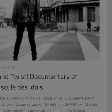
RIER 2018
and Twist! Documentary of
cule des idols
ta, au-delà du miroir » à l’occasion de la douzième édition
 and Twist! Documentary of NMB48 de FUNAHASHI Atsushi
entaires projetés composant la sélection du festival.