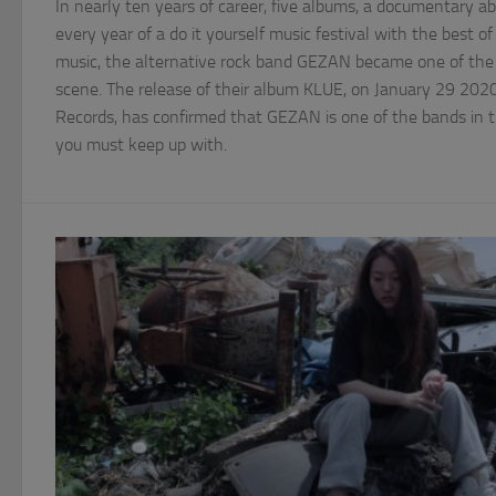
In nearly ten years of career, five albums, a documentary 
every year of a do it yourself music festival with the best 
music, the alternative rock band GEZAN became one of the m
scene. The release of their album KLUE, on January 29 202
Records, has confirmed that GEZAN is one of the bands in 
you must keep up with.