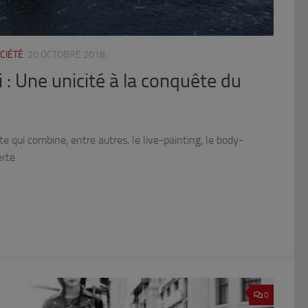
CIÉTÉ
20 OCTOBRE 2018
 Une unicité à la conquête du
 qui combine, entre autres, le live-painting, le body-
rte.
0