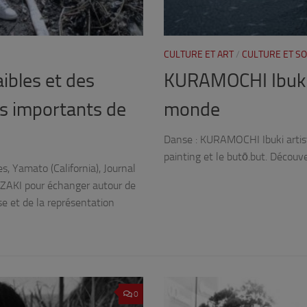
CULTURE ET ART
/
CULTURE ET SO
ibles et des
KURAMOCHI Ibuki :
us importants de
monde
Danse : KURAMOCHI Ibuki artiste
painting et le butō.but. Découve
s, Yamato (California), Journal
YAZAKI pour échanger autour de
ise et de la représentation
0