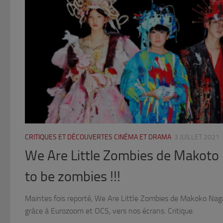
CRITIQUES ET DÉCOUVERTES CINÉMA ET DRAMA
3 JUILLET 2021
We Are Little Zombies de Makoto
to be zombies !!!
Maintes fois reporté, We Are Little Zombies de Makoko Nag
grâce à Eurozoom et OCS, vers nos écrans. Critique.