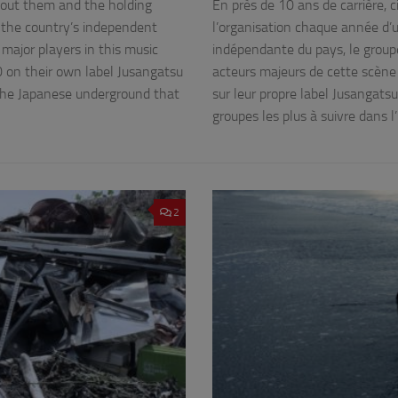
about them and the holding
En près de 10 ans de carrière, 
of the country’s independent
l’organisation chaque année d’un
ajor players in this music
indépendante du pays, le group
0 on their own label Jusangatsu
acteurs majeurs de cette scène 
the Japanese underground that
sur leur propre label Jusangats
groupes les plus à suivre dans 
2