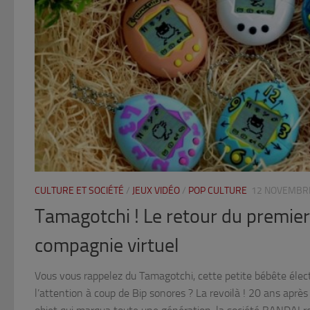
CULTURE ET SOCIÉTÉ
/
JEUX VIDÉO
/
POP CULTURE
12 NOVEMBR
Tamagotchi ! Le retour du premier
compagnie virtuel
Vous vous rappelez du Tamagotchi, cette petite bébête élect
l’attention à coup de Bip sonores ? La revoilà ! 20 ans apr