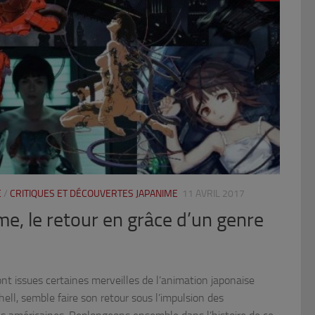
E
/
CRITIQUES ET DÉCOUVERTES JAPANIME
11 AVRIL 2017
e, le retour en grâce d’un genre
t issues certaines merveilles de l’animation japonaise
ll, semble faire son retour sous l’impulsion des