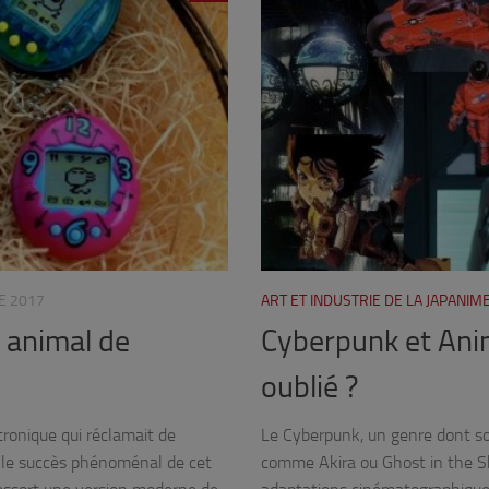
E 2017
ART ET INDUSTRIE DE LA JAPANIM
 animal de
Cyberpunk et Anim
oublié ?
ronique qui réclamait de
Le Cyberpunk, un genre dont son
ès le succès phénoménal de cet
comme Akira ou Ghost in the She