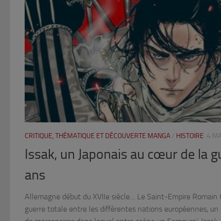
CRITIQUE, THÉMATIQUE ET DÉCOUVERTE MANGA
/
HISTOIRE
4 M
Issak, un Japonais au cœur de la g
ans
Allemagne début du XVIIe siècle… Le Saint-Empire Romain 
guerre totale entre les différentes nations européennes, un c