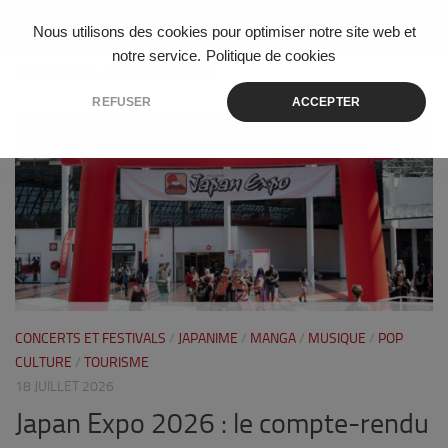
Skip to content
Nous utilisons des cookies pour optimiser notre site web et
notre service.
Politique de cookies
ÉTIQUETÉ :
JAPAN EXPO 2026
REFUSER
ACCEPTER
0
CONCERTS ET FESTIVALS
/
JAPANIME
/
MANGA
/
MUSIQUE
/
POP
CULTURE
/
TOURISME
18 JUILLET 2026
Japan Expo 2026 : le compte-rendu