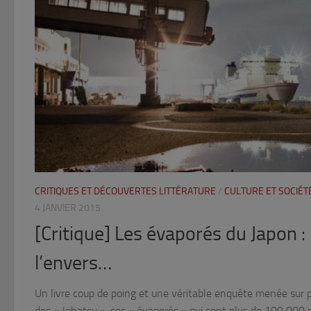
CRITIQUES ET DÉCOUVERTES LITTÉRATURE
/
CULTURE ET SOCIÉT
4 JANVIER 2015
[Critique] Les évaporés du Japon :
l’envers…
Un livre coup de poing et une véritable enquête menée sur p
des « Johatsu », ces « évaporés » qui sont plus de 100 000 p