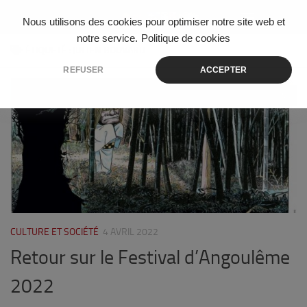
Skip to content
Nous utilisons des cookies pour optimiser notre site web et
notre service.
Politique de cookies
ÉTIQUETÉ :
JULIEN BOUVARD
REFUSER
ACCEPTER
0
CULTURE ET SOCIÉTÉ
4 AVRIL 2022
Retour sur le Festival d’Angoulême
2022