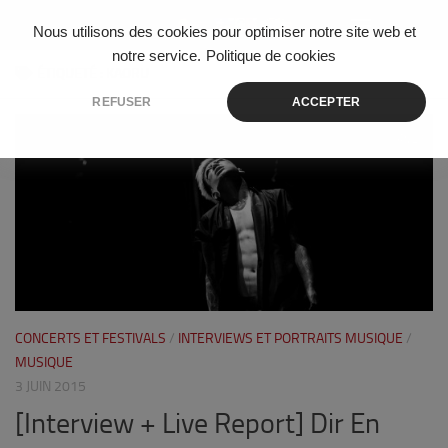
Skip to content
Nous utilisons des cookies pour optimiser notre site web et
notre service.
Politique de cookies
ÉTIQUETÉ :
KAORU
REFUSER
ACCEPTER
26
CONCERTS ET FESTIVALS
/
INTERVIEWS ET PORTRAITS MUSIQUE
/
MUSIQUE
3 JUIN 2015
[Interview + Live Report] Dir En