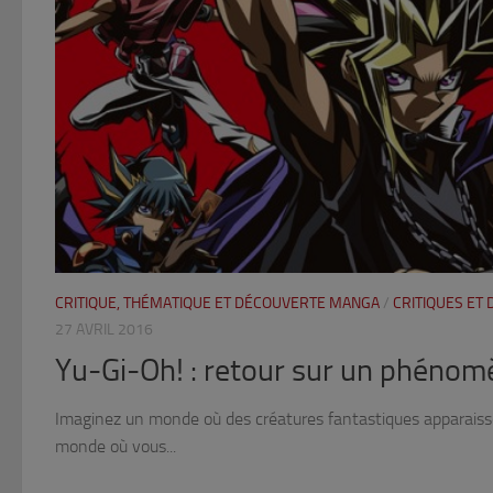
CRITIQUE, THÉMATIQUE ET DÉCOUVERTE MANGA
/
CRITIQUES ET
27 AVRIL 2016
Yu-Gi-Oh! : retour sur un phénom
Imaginez un monde où des créatures fantastiques apparaiss
monde où vous...