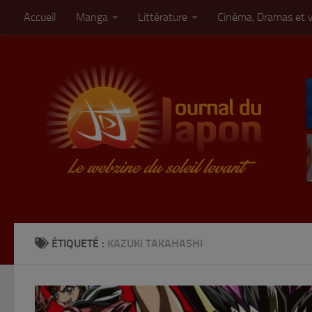
Accueil
Manga
Littérature
Cinéma, Dramas et 
Skip to content
ÉTIQUETÉ :
KAZUKI TAKAHASHI