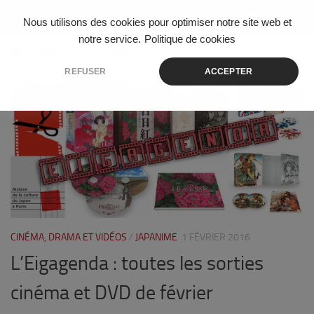
Skip to content
Nous utilisons des cookies pour optimiser notre site web et
notre service.
Politique de cookies
ÉTIQUETÉ :
KEIKO COURDY
REFUSER
ACCEPTER
0
CINÉMA, DRAMA ET VIDÉOS
/
JAPANIME
1 FÉVRIER 2016
L’Eigagenda : toutes les sorties
cinéma et DVD de février